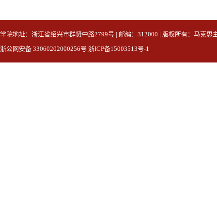
学院地址：浙江省绍兴市群贤中路2799号 | 邮编：312000 | 版权所有：马克
浙公网安备 33060202000256号 浙ICP备15003513号-1